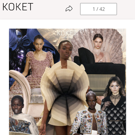
T
o
C